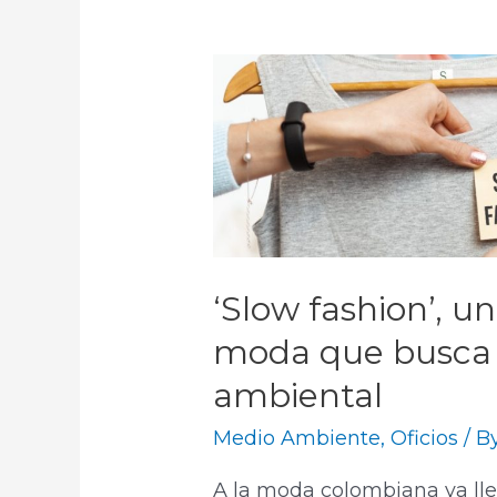
‘Slow fashion’, u
moda que busca 
ambiental
Medio Ambiente
,
Oficios
/ B
A la moda colombiana ya lle