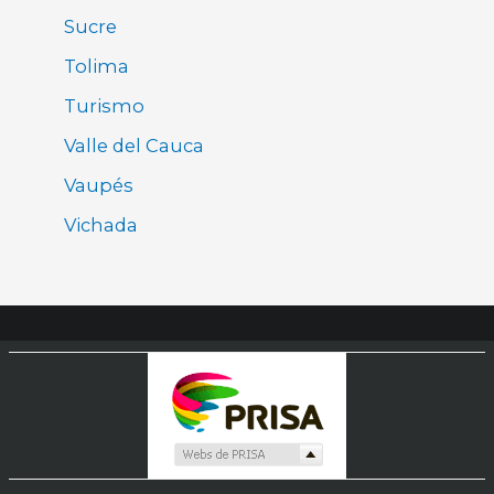
Sucre
Tolima
Turismo
Valle del Cauca
Vaupés
Vichada