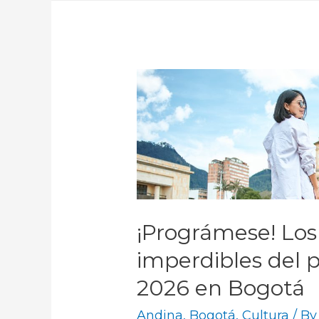
¡Prográmese! Los 
imperdibles del 
2026 en Bogotá
Andina
,
Bogotá
,
Cultura
/ B