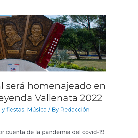
al será homenajeado en
 Leyenda Vallenata 2022
 y fiestas
,
Música
/ By
Redacción
or cuenta de la pandemia del covid-19,