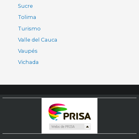
Sucre
Tolima
Turismo
Valle del Cauca
Vaupés
Vichada