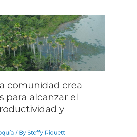
 la comunidad crea
s para alcanzar el
productividad y
oquía
/ By
Steffy Riquett