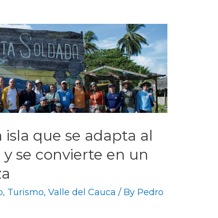
 isla que se adapta al
 y se convierte en un
za
o
,
Turismo
,
Valle del Cauca
/ By
Pedro