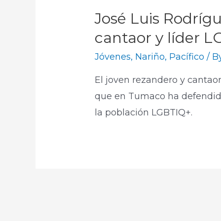
José Luis Rodrígu
cantaor y líder
Jóvenes
,
Nariño
,
Pacífico
/ B
El joven rezandero y cantaor
que en Tumaco ha defendido l
la población LGBTIQ+.