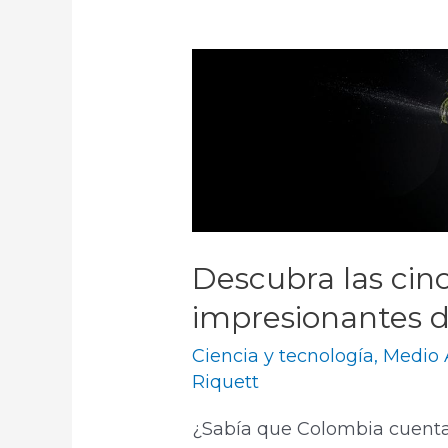
Descubra las cin
impresionantes 
Ciencia y tecnología
,
Medio 
Riquett
¿Sabía que Colombia cuenta