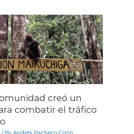
comunidad creó un
ra combatir el tráfico
co
e
/ By
Andrés Pacheco Girón