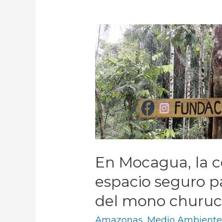
En Mocagua, la 
espacio seguro pa
del mono churu
Amazonas
,
Medio Ambient