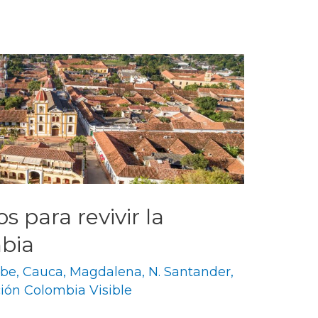
os para revivir la
mbia
ibe
,
Cauca
,
Magdalena
,
N. Santander
,
ión Colombia Visible