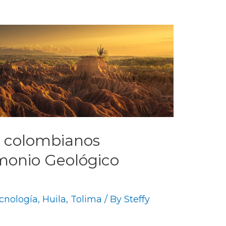
os colombianos
monio Geológico
ecnología
,
Huila
,
Tolima
/ By
Steffy