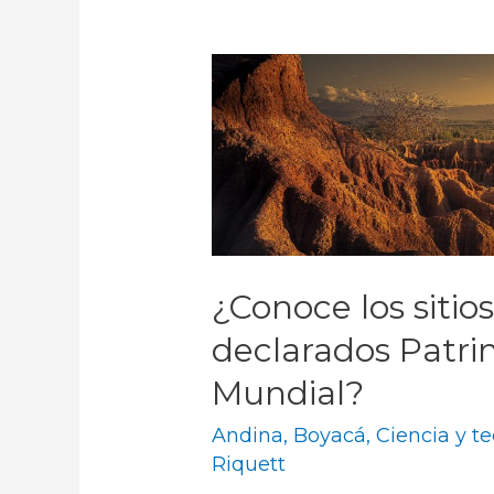
¿Conoce los siti
declarados Patri
Mundial?
Andina
,
Boyacá
,
Ciencia y t
Riquett