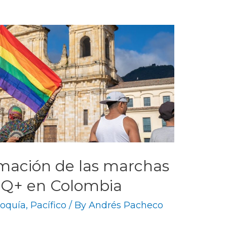
amación de las marchas
TIQ+ en Colombia
noquía
,
Pacífico
/ By
Andrés Pacheco