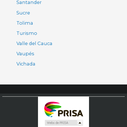
Santander
Sucre
Tolima
Turismo
Valle del Cauca
Vaupés
Vichada