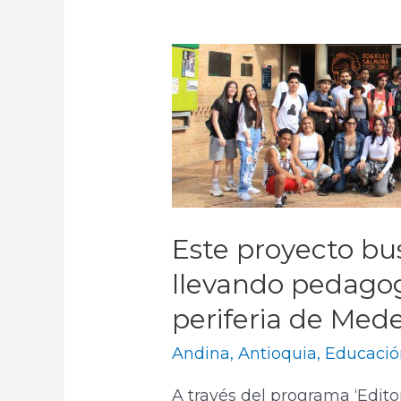
Este proyecto bus
llevando pedagogí
periferia de Mede
Andina
,
Antioquia
,
Educació
A través del programa ‘Edito