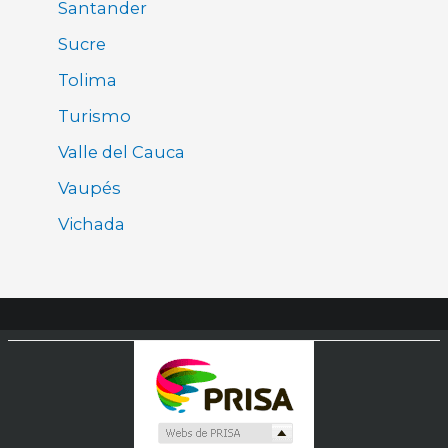
Santander
Sucre
Tolima
Turismo
Valle del Cauca
Vaupés
Vichada