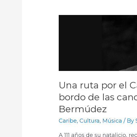
Una ruta por el 
bordo de las can
Bermúdez
Caribe
,
Cultura
,
Música
/ By
A 111 años de su natalicio, 