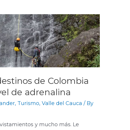
 destinos de Colombia
vel de adrenalina
ander
,
Turismo
,
Valle del Cauca
/ By
avistamientos y mucho más. Le