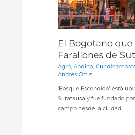
El Bogotano que de
Farallones de Su
Agro
,
Andina
,
Cundinamarc
Andrés Ortiz
‘Bosque Escondido’ está ubic
Sutatausa y fue fundado po
campo desde la ciudad.