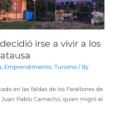
cidió irse a vivir a los
tatausa
a
,
Emprendimiento
,
Turismo
/ By
ado en las faldas de los Farallones de
r Juan Pablo Camacho, quien migró al