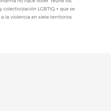
ndrina no hace llover’ reúne los
 colectivización LGBTIQ + que se
 la violencia en siete territorios