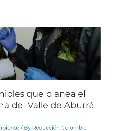
enibles que planea el
na del Valle de Aburrá
mbiente
/ By
Redacción Colombia