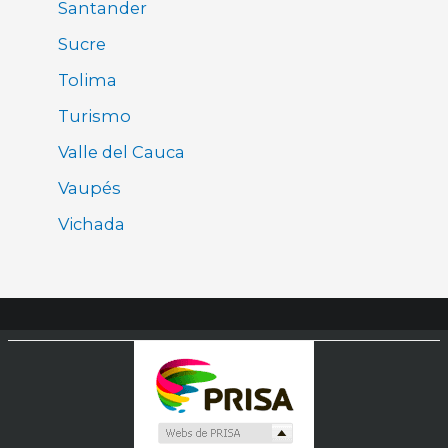
Santander
Sucre
Tolima
Turismo
Valle del Cauca
Vaupés
Vichada