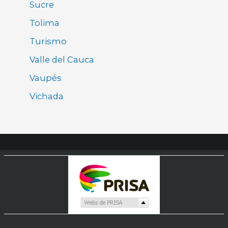
Sucre
Tolima
Turismo
Valle del Cauca
Vaupés
Vichada