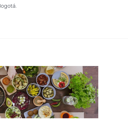
gotá. ​