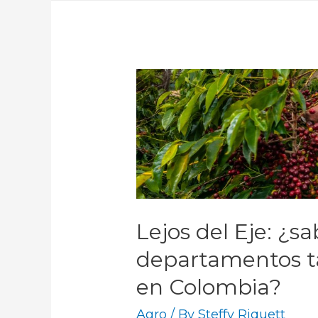
Lejos del Eje: ¿sa
departamentos t
en Colombia?
Agro
/ By
Steffy Riquett