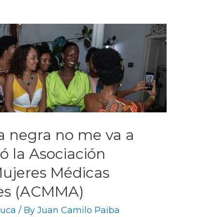
a negra no me va a
ió la Asociación
ujeres Médicas
tes (ACMMA)
auca
/ By
Juan Camilo Paiba