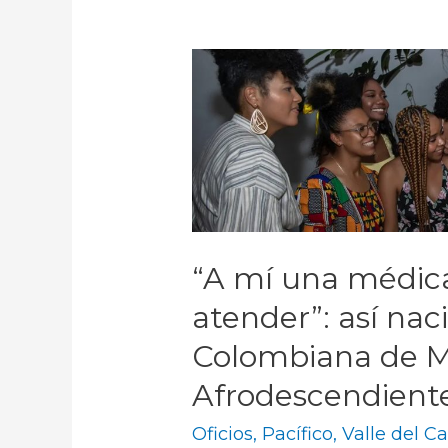
“A mí una médic
atender”: así nac
Colombiana de M
Afrodescendien
Oficios
,
Pacífico
,
Valle del C