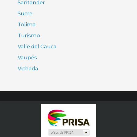
Santander
Sucre
Tolima
Turismo
Valle del Cauca
Vaupés
Vichada