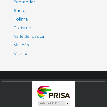
Santander
Sucre
Tolima
Turismo
Valle del Cauca
Vaupés
Vichada