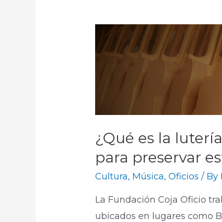
¿Qué es la luterí
para preservar es
Cultura
,
Música
,
Oficios
/ By
La Fundación Coja Oficio tra
ubicados en lugares como Bo