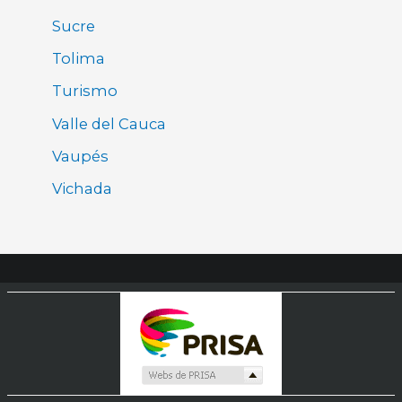
Sucre
Tolima
Turismo
Valle del Cauca
Vaupés
Vichada