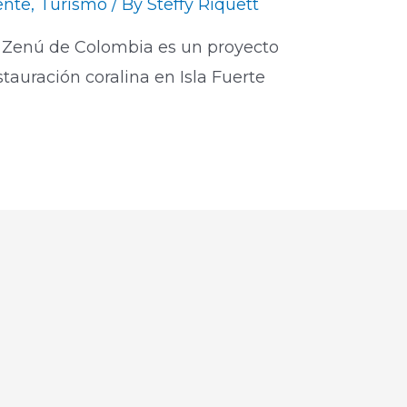
ente
,
Turismo
/ By
Steffy Riquett
 Zenú de Colombia es un proyecto
stauración coralina en Isla Fuerte