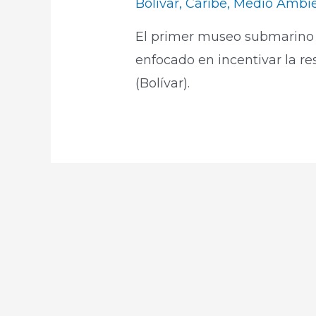
Bolívar
,
Caribe
,
Medio Ambi
El primer museo submarino
enfocado en incentivar la re
(Bolívar).