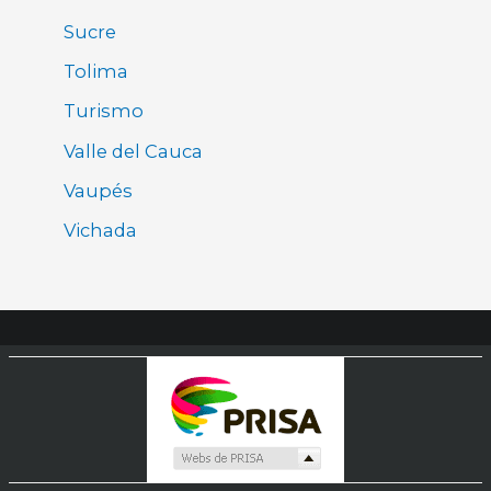
Sucre
Tolima
Turismo
Valle del Cauca
Vaupés
Vichada