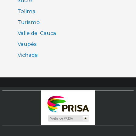
Sucre
Tolima
Turismo
Valle del Cauca
Vaupés
Vichada