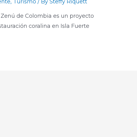
ente
,
Turismo
/ By
Steffy Riquett
 Zenú de Colombia es un proyecto
stauración coralina en Isla Fuerte