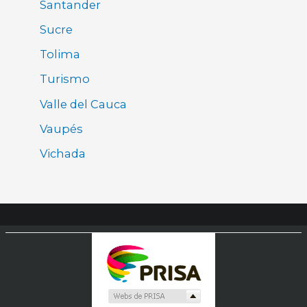
Santander
Sucre
Tolima
Turismo
Valle del Cauca
Vaupés
Vichada