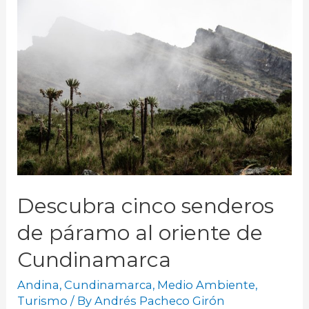
Descubra cinco senderos
de páramo al oriente de
Cundinamarca
Andina
,
Cundinamarca
,
Medio Ambiente
,
Turismo
/ By
Andrés Pacheco Girón