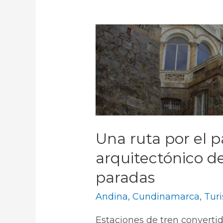
Una ruta por el 
arquitectónico d
paradas
Andina
,
Cundinamarca
,
Tur
Estaciones de tren converti