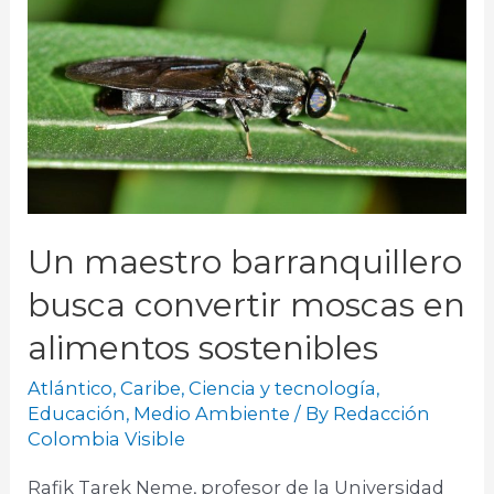
Un maestro barranquillero
busca convertir moscas en
alimentos sostenibles
Atlántico
,
Caribe
,
Ciencia y tecnología
,
Educación
,
Medio Ambiente
/ By
Redacción
Colombia Visible
Rafik Tarek Neme, profesor de la Universidad