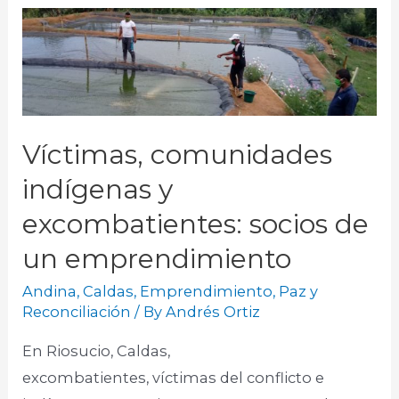
Víctimas, comunidades
indígenas y
excombatientes: socios de
un emprendimiento
Andina
,
Caldas
,
Emprendimiento
,
Paz y
Reconciliación
/ By
Andrés Ortiz
En Riosucio, Caldas,
excombatientes, víctimas del conflicto e