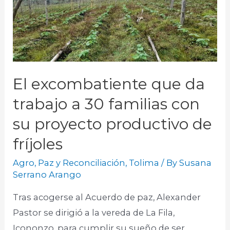
El excombatiente que da
trabajo a 30 familias con
su proyecto productivo de
fríjoles
Agro
,
Paz y Reconciliación
,
Tolima
/ By
Susana
Serrano Arango
Tras acogerse al Acuerdo de paz, Alexander
Pastor se dirigió a la vereda de La Fila,
Icononzo, para cumplir su sueño de ser