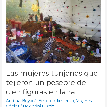
Las mujeres tunjanas que
tejieron un pesebre de
cien figuras en lana
Andina
,
Boyacá
,
Emprendimiento
,
Mujeres
,
Oficios
/ By
Andrés Ortiz