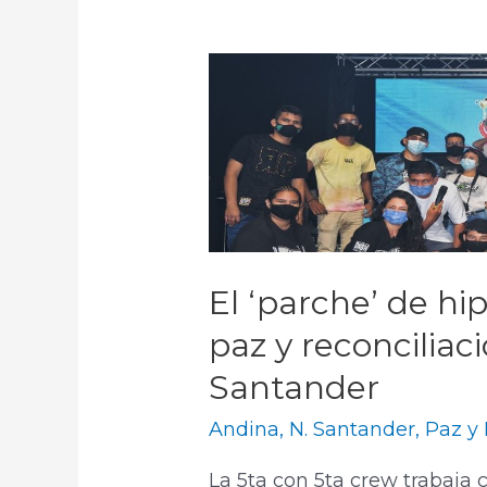
El ‘parche’ de hi
paz y reconciliac
Santander
Andina
,
N. Santander
,
Paz y 
La 5ta con 5ta crew trabaja 