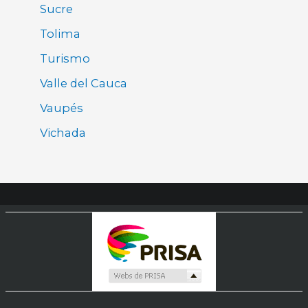
Sucre
Tolima
Turismo
Valle del Cauca
Vaupés
Vichada