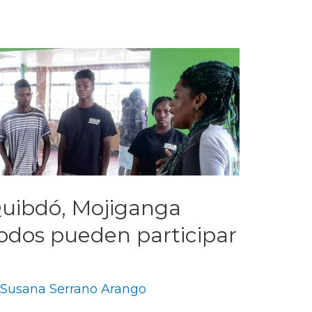
 Quibdó, Mojiganga
odos pueden participar
y
Susana Serrano Arango