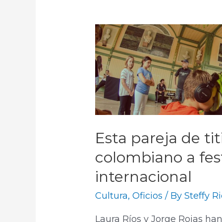
Esta pareja de titi
colombiano a fest
internacional
Cultura
,
Oficios
/ By
Steffy R
Laura Ríos y Jorge Rojas han 