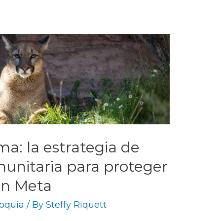
a: la estrategia de
unitaria para proteger
en Meta
oquía
/ By
Steffy Riquett