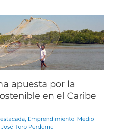
na apuesta por la
ostenible en el Caribe
estacada
,
Emprendimiento
,
Medio
 José Toro Perdomo