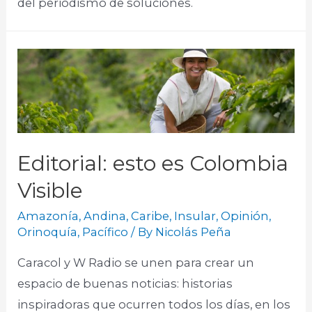
del periodismo de soluciones.​
Editorial: esto es Colombia
Visible
Amazonía
,
Andina
,
Caribe
,
Insular
,
Opinión
,
Orinoquía
,
Pacífico
/ By
Nicolás Peña
Caracol y W Radio se unen para crear un
espacio de buenas noticias: historias
inspiradoras que ocurren todos los días, en los