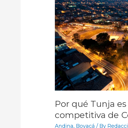
Por qué Tunja es
competitiva de 
Andina
,
Boyacá
/ By
Redacci